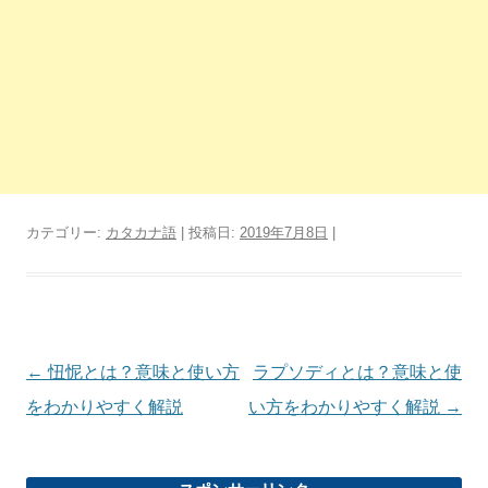
カテゴリー:
カタカナ語
| 投稿日:
2019年7月8日
|
投
←
忸怩とは？意味と使い方
ラプソディとは？意味と使
稿
をわかりやすく解説
い方をわかりやすく解説
→
ナ
ビ