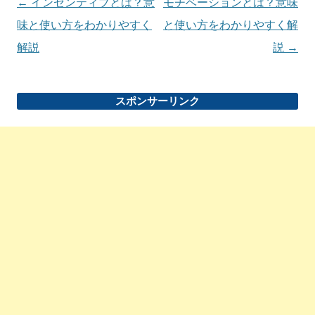
投
←
インセンティブとは？意
モチベーションとは？意味
稿
味と使い方をわかりやすく
と使い方をわかりやすく解
ナ
解説
説
→
ビ
ゲ
スポンサーリンク
ー
シ
ョ
ン