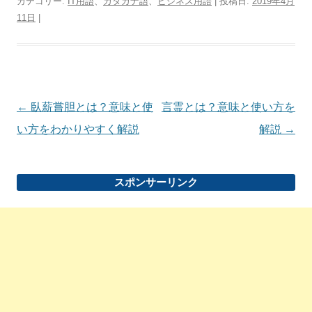
カテゴリー:
IT用語
、
カタカナ語
、
ビジネス用語
| 投稿日:
2019年4月
11日
|
投
←
臥薪嘗胆とは？意味と使
言霊とは？意味と使い方を
稿
い方をわかりやすく解説
解説
→
ナ
ビ
スポンサーリンク
ゲ
ー
シ
ョ
ン