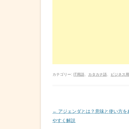
カテゴリー:
IT用語
、
カタカナ語
、
ビジネス
投
←
アジェンダとは？意味と使い方を
稿
やすく解説