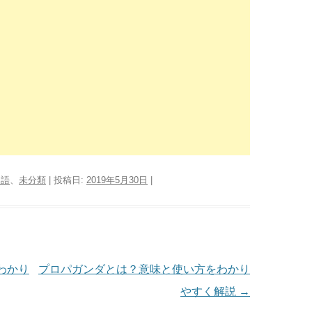
用語
、
未分類
| 投稿日:
2019年5月30日
|
わかり
プロパガンダとは？意味と使い方をわかり
やすく解説
→