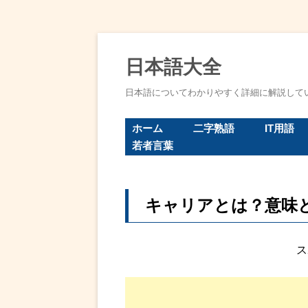
コ
ン
テ
日本語大全
ン
ツ
へ
日本語についてわかりやすく詳細に解説して
ス
キ
ッ
ホーム
二字熟語
IT用語
プ
若者言葉
キャリアとは？意味
ス