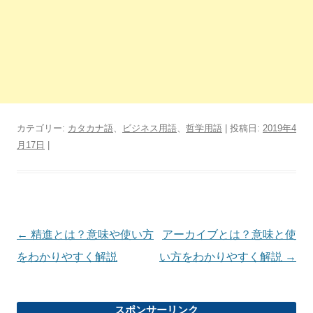
カテゴリー:
カタカナ語
、
ビジネス用語
、
哲学用語
| 投稿日:
2019年4
月17日
|
投
←
精進とは？意味や使い方
アーカイブとは？意味と使
稿
をわかりやすく解説
い方をわかりやすく解説
→
ナ
ビ
スポンサーリンク