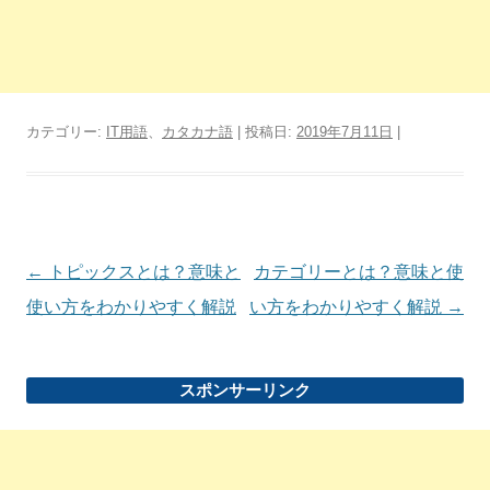
カテゴリー:
IT用語
、
カタカナ語
| 投稿日:
2019年7月11日
|
投
←
トピックスとは？意味と
カテゴリーとは？意味と使
稿
使い方をわかりやすく解説
い方をわかりやすく解説
→
ナ
ビ
スポンサーリンク
ゲ
ー
シ